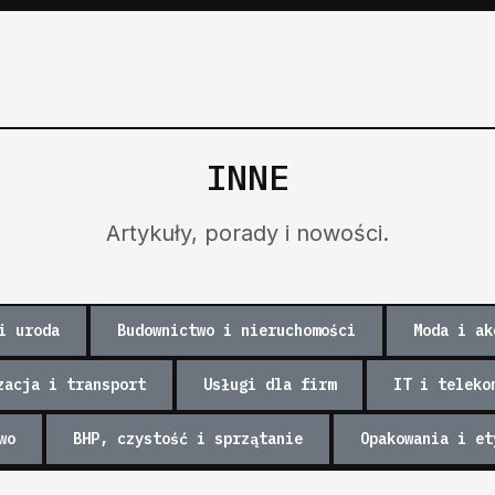
INNE
Artykuły, porady i nowości.
i uroda
Budownictwo i nieruchomości
Moda i ak
zacja i transport
Usługi dla firm
IT i teleko
wo
BHP, czystość i sprzątanie
Opakowania i et