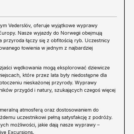
czym Vederslöv, oferuje wyjątkowe wyprawy
 Europy. Nasze wyjazdy do Norwegii obejmują
przyroda łączy się z obfitością ryb. Uczestnicy
owanego łowienia w jednym z najbardziej
uzjaści wędkowania mogą eksplorować dziewicze
jscach, które przez lata były niedostępne dla
 otoczeniu nieskażonej przyrody. Wyprawy
śników przygód i natury, szukających czegoś więcej
kameralną atmosferą oraz dostosowaniem do
żdemu uczestnikowi pełną satysfakcję z podróży.
ych możliwości, jakie dają nasze wyprawy –
ive Excursions.