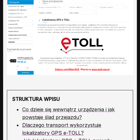
STRUKTURA WPISU
Co dzieje się wewnątrz urządzenia i jak
powstaje ślad przejazdu?
Dlaczego transport wykorzystuje
lokalizatory GPS e-TOLL?