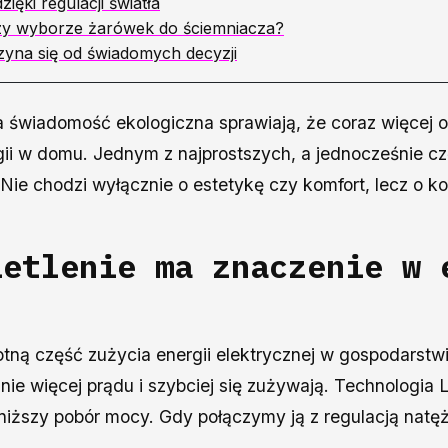
zięki regulacji światła
zy wyborze żarówek do ściemniacza?
zyna się od świadomych decyzji
a świadomość ekologiczna sprawiają, że coraz więcej 
gii w domu. Jednym z najprostszych, a jednocześnie c
 Nie chodzi wyłącznie o estetykę czy komfort, lecz o k
ietlenie ma znaczenie w 
otną część zużycia energii elektrycznej w gospodars
znie więcej prądu i szybciej się zużywają. Technologia
niższy pobór mocy. Gdy połączymy ją z regulacją natężen