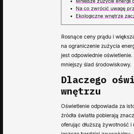
Mniejsze zużycie energii d
Na co zwrócić uwagę pr
Ekologiczne wnętrze zac
Rosnące ceny prądu i większ
na ograniczenie zużycia ener
jest odpowiednie oświetlenie.
mniejszy ślad środowiskowy.
Dlaczego ośw
wnętrzu
Oświetlenie odpowiada za ist
źródła światła pobierają znac
oferując dłuższą żywotność i 
jeszcze bardziej zauważalny.