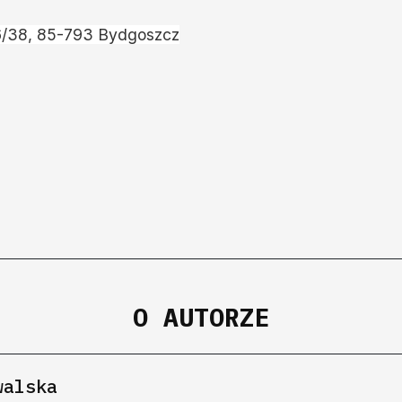
 6/38, 85-793 Bydgoszcz
O AUTORZE
walska