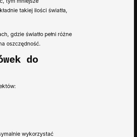
ć, tym mniejsze
adnie takiej ilości światła,
ch, gdzie światło pełni różne
alna oszczędność.
ówek do
pektów:
ksymalnie wykorzystać