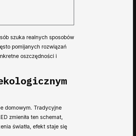
osób szuka realnych sposobów
zęsto pomijanych rozwiązań
onkretne oszczędności i
ekologicznym
twie domowym. Tradycyjne
 LED zmieniła ten schemat,
ia światła, efekt staje się