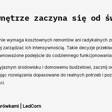
wnętrze zaczyna się od ś
i nie wymaga kosztownych remontów ani radykalnych 
iej zarządzać ich intensywnością. Takie decyzje przekła
równoważone podejście do codziennego funkcjonowania
rzyjaznym środowisku i domowemu budżetowi, zacznij od
ąc rozwiązania dopasowane do realnych potrzeb i pozwó
ci.
żarówkami | LedCorn