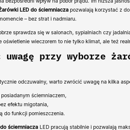
ma bezpośredni wpływ na pobór prądu. Im niższa jasnoś
Żarówki LED do ściemniacza
pozwalają korzystać z dokł
momencie – bez strat i nadmiaru.
brze sprawdza się w salonach, sypialniach czy jadalnia
e oświetlenie wieczorem to nie tylko klimat, ale też re
ć uwagę przy wyborze żar
ktycznie odczuwalny, warto zwrócić uwagę na kilka as
z posiadanym ściemniaczem,
bez efektu migotania,
 do funkcji pomieszczenia.
 do ściemniacza
LED pracują stabilnie i pozwalają ma