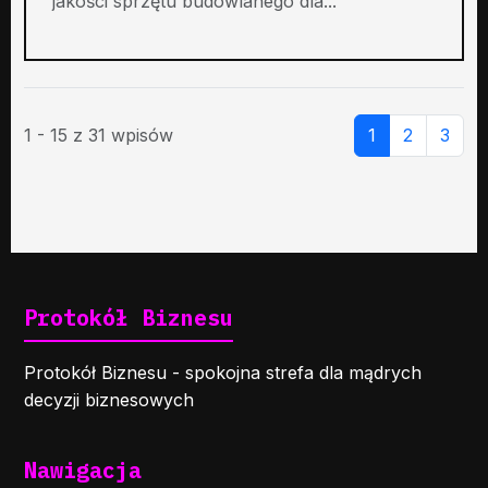
jakości sprzętu budowlanego dla...
1 - 15 z 31 wpisów
1
2
3
Protokół Biznesu
Protokół Biznesu - spokojna strefa dla mądrych
decyzji biznesowych
Nawigacja