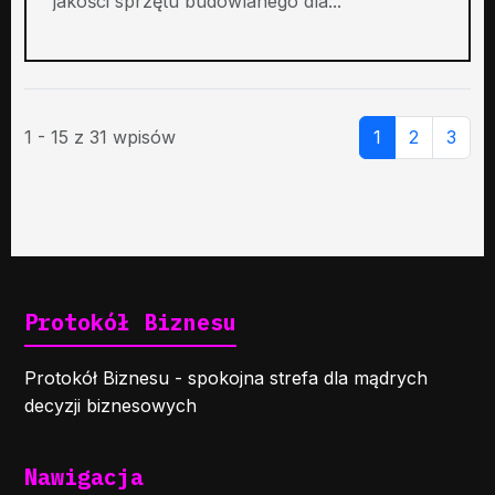
jakości sprzętu budowlanego dla...
1 - 15 z 31 wpisów
1
2
3
Protokół Biznesu
Protokół Biznesu - spokojna strefa dla mądrych
decyzji biznesowych
Nawigacja