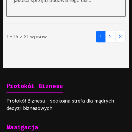
jakości sprzętu budowlanego dla...
1 - 15 z 31 wpisów
1
2
3
Protokół Biznesu
Protokół Biznesu - spokojna strefa dla mądrych
decyzji biznesowych
Nawigacja