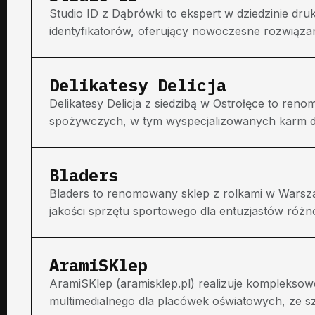
Studio ID z Dąbrówki to ekspert w dziedzinie druk
identyfikatorów, oferujący nowoczesne rozwiązania d
Delikatesy Delicja
Delikatesy Delicja z siedzibą w Ostrołęce to r
spożywczych, w tym wyspecjalizowanych karm dla 
Bladers
Bladers to renomowany sklep z rolkami w Warszaw
jakości sprzętu sportowego dla entuzjastów różno
AramiSKlep
AramiSKlep (aramisklep.pl) realizuje komplekso
multimedialnego dla placówek oświatowych, ze sz